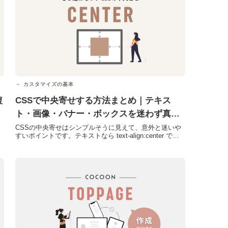
カスタマイズの基本
複
CSSで中央寄せする方法まとめ｜テキス
ト・画像・バナー・ボックスを迷わず真ん
中に配置
CSSの中央寄せはシンプルそうに見えて、意外と迷いや
すいポイントです。テキストなら text-align:center で済
みますが、画像やボックスになると急に...