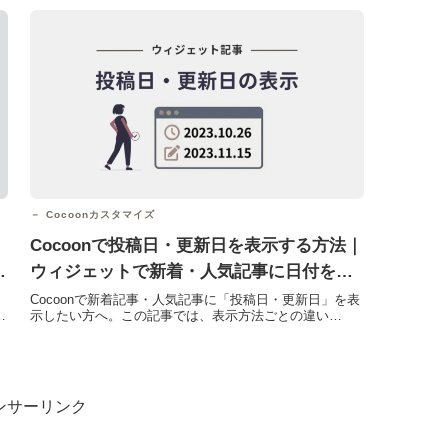
Cocoonカスタマイズ
Cocoonで投稿日・更新日を表示する方法｜
い
ウィジェットで新着・人気記事に日付を追
加
Cocoonで新着記事・人気記事に「投稿日・更新日」を表
い
示したい方へ。この記事では、表示方法ごとの違い
（CSSが必要かどうか）コピペで使える基本CSS表示位
置や...
ンサーリンク