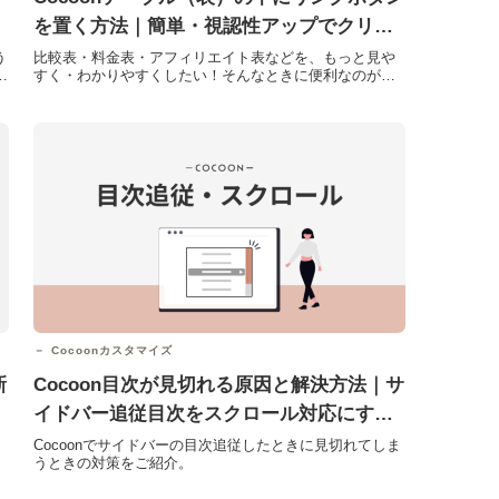
を置く方法｜簡単・視認性アップでクリッ
ク率も向上
う
比較表・料金表・アフィリエイト表などを、もっと見や
単
すく・わかりやすくしたい！そんなときに便利なのが
「表の中にリンクボタンを設置する方法」です。
WordPress...
Cocoonカスタマイズ
新
Cocoon目次が見切れる原因と解決方法｜サ
イドバー追従目次をスクロール対応にする
CSS
」
Cocoonでサイドバーの目次追従したときに見切れてしま
うときの対策をご紹介。