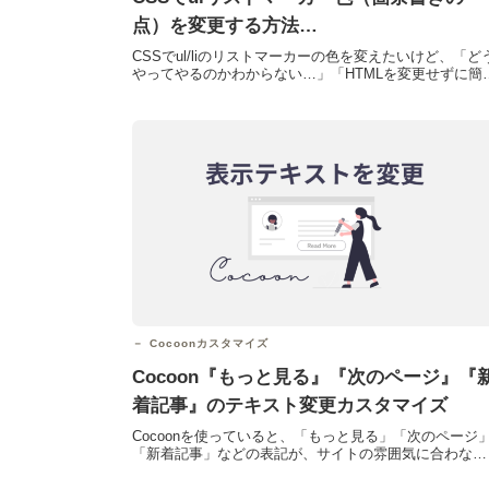
点）を変更する方法
｜::marker・::before・spanの違いと使い
CSSでul/liのリストマーカーの色を変えたいけど、「ど
やってやるのかわからない…」「HTMLを変更せずに簡
分け
に色だけ変えたい」という方に向けた解説です。実...
Cocoonカスタマイズ
Cocoon『もっと見る』『次のページ』『
着記事』のテキスト変更カスタマイズ
Cocoonを使っていると、「もっと見る」「次のページ
「新着記事」などの表記が、サイトの雰囲気に合わない
と感じることがあります。英語表記にしたいクリックを
促し...